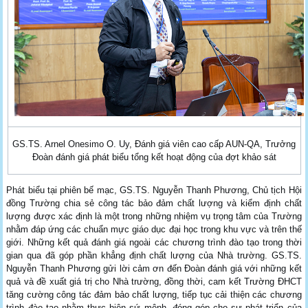
GS.TS. Arnel Onesimo O. Uy, Đánh giá viên cao cấp AUN-QA, Trưởng
Đoàn đánh giá phát biểu tổng kết hoạt động của đợt khảo sát
Phát biểu tại phiên bế mạc, GS.TS. Nguyễn Thanh Phương, Chủ tịch Hội
đồng Trường chia sẻ công tác bảo đảm chất lượng và kiểm định chất
lượng được xác định là một trong những nhiệm vụ trọng tâm của Trường
nhằm đáp ứng các chuẩn mực giáo dục đại học trong khu vực và trên thế
giới. Những kết quả đánh giá ngoài các chương trình đào tạo trong thời
gian qua đã góp phần khẳng định chất lượng của Nhà trường. GS.TS.
Nguyễn Thanh Phương gửi lời cảm ơn đến Đoàn đánh giá với những kết
quả và đề xuất giá trị cho Nhà trường, đồng thời, cam kết Trường ĐHCT
tăng cường công tác đảm bảo chất lượng, tiếp tục cải thiện các chương
trình đào tạo nhằm thực hiện sứ mệnh, đóng góp cho sự phát triển của