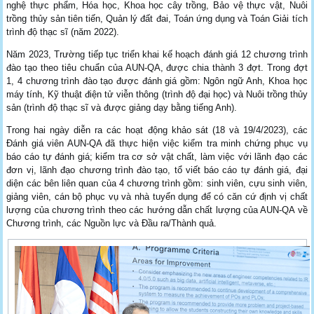
nghệ thực phẩm, Hóa học, Khoa học cây trồng, Bảo vệ thực vật, Nuôi
trồng thủy sản tiên tiến, Quản lý đất đai, Toán ứng dụng và Toán Giải tích
trình độ thạc sĩ (năm 2022).
Năm 2023, Trường tiếp tục triển khai kế hoạch đánh giá 12 chương trình
đào tạo theo tiêu chuẩn của AUN-QA, được chia thành 3 đợt. Trong đợt
1, 4 chương trình đào tạo được đánh giá gồm: Ngôn ngữ Anh, Khoa học
máy tính, Kỹ thuật điện tử viễn thông (trình độ đại học) và Nuôi trồng thủy
sản (trình độ thạc sĩ và được giảng dạy bằng tiếng Anh).
Trong hai ngày diễn ra các hoạt động khảo sát (18 và 19/4/2023), các
Đánh giá viên AUN-QA đã thực hiện việc kiểm tra minh chứng phục vụ
báo cáo tự đánh giá; kiểm tra cơ sở vật chất, làm việc với lãnh đạo các
đơn vị, lãnh đạo chương trình đào tạo, tổ viết báo cáo tự đánh giá, đại
diện các bên liên quan của 4 chương trình gồm: sinh viên, cựu sinh viên,
giảng viên, cán bộ phục vụ và nhà tuyển dụng để có căn cứ định vị chất
lượng của chương trình theo các hướng dẫn chất lượng của AUN-QA về
Chương trình, các Nguồn lực và Đầu ra/Thành quả.