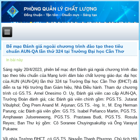
Bế mạc Đánh giá ngoài chương trình đào tạo theo tiêu
chuẩn AUN-QA lần thứ 324 tại Trường Đại học Cần Thơ
In bài này
Sáng ngày 20/4/2023, phiên bế mạc đợt Đánh giá ngoài chương trình đào
tạo theo tiêu chuẩn của Mạng lưới đảm bảo chất lượng giáo dục đại học
của AUN (AUN-QA) lần thứ 324 tại Trường Đại học Cần Thơ (ĐHCT) đã
diễn ra tại Hội trường Ban Giám hiệu, Nhà Điều hành. Tham dự chương
trình có GS.TS. Arnel Onesimo O. Uy, Đánh giá viên cao cấp AUN-QA,
Trưởng Đoàn đánh giá; các Đánh giá viên chính gồm: PGS.TS. Jutarat
Vibulphol; Ông Prem Anand M. Arjunan; GS.TS. -Ing. Ir., M. Eng Herman
Parung; các Đánh giá viên gồm: GS.TS. Isabel Pefianco Martin, PGS.TS.
Amphawan Julsereewong, PGS.TS. Prastawa Budi, PGS.TS. Rosula
Reyes; Ban Thư ký gồm: Cô Soranee Chuyingsakultip và Ông Varayut
Pukaew.
Về phía Trường ĐHCT, có GS.TS. Nguyễn Thanh Phương, Chủ tịch Hội