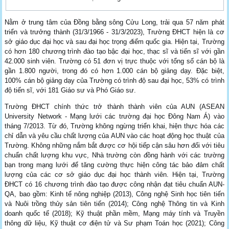
Nằm ở trung tâm của Đồng bằng sông Cửu Long, trải qua 57 năm phát
triển và trưởng thành (31/3/1966 - 31/3/2023), Trường ĐHCT hiện là cơ
sở giáo dục đại học và sau đại học trọng điểm quốc gia. Hiện tại, Trường
có hơn 180 chương trình đào tạo bậc đại học, thạc sĩ và tiến sĩ với gần
42.000 sinh viên. Trường có 51 đơn vị trực thuộc với tổng số cán bộ là
gần 1.800 người, trong đó có hơn 1.000 cán bộ giảng dạy. Đặc biệt,
100% cán bộ giảng dạy của Trường có trình độ sau đại học, 53% có trình
độ tiến sĩ, với 181 Giáo sư và Phó Giáo sư.
Trường ĐHCT chính thức trở thành thành viên của AUN (ASEAN
University Network - Mạng lưới các trường đại học Đông Nam Á) vào
tháng 7/2013. Từ đó, Trường không ngừng triển khai, hiện thực hóa các
chỉ dẫn và yêu cầu chất lượng của AUN vào các hoạt động học thuật của
Trường. Không những nắm bắt được cơ hội tiếp cận sâu hơn đối với tiêu
chuẩn chất lượng khu vực, Nhà trường còn đồng hành với các trường
bạn trong mạng lưới để tăng cường thực hiện công tác bảo đảm chất
lượng của các cơ sở giáo dục đại học thành viên. Hiện tại, Trường
ĐHCT có 16 chương trình đào tạo được công nhận đạt tiêu chuẩn AUN-
QA, bao gồm: Kinh tế nông nghiệp (2013), Công nghệ Sinh học tiên tiến
và Nuôi trồng thủy sản tiên tiến (2014); Công nghệ Thông tin và Kinh
doanh quốc tế (2018); Kỹ thuật phần mềm, Mạng máy tính và Truyền
thông dữ liệu, Kỹ thuật cơ điện tử và Sư phạm Toán học (2021); Công